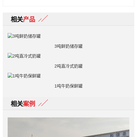
相关
产品
3吨鲜奶储存罐
2吨直冷式奶罐
1吨牛奶保鲜罐
相关
案例